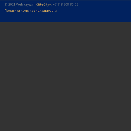
© 2021 Web студия
«SiteCity»
, +7 918 808-80-03
Политика конфиденциальности