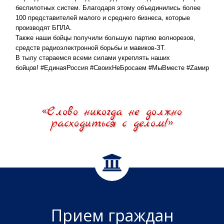
беспилотных систем. Благодаря этому объединились более
100 представителей малого и среднего бизнеса, которые
производят БПЛА.
Также наши бойцы получили большую партию волнорезов,
средств радиоэлектронной борьбы и мавиков-ЗТ.
В тылу стараемся всеми силами укреплять наших
бойцов!
#ЕдинаяРоссия
#СвоихНеБросаем
#МыВместе
#Zaмир
«Слово никогда не должно
расходиться с делом!»
Прием граждан